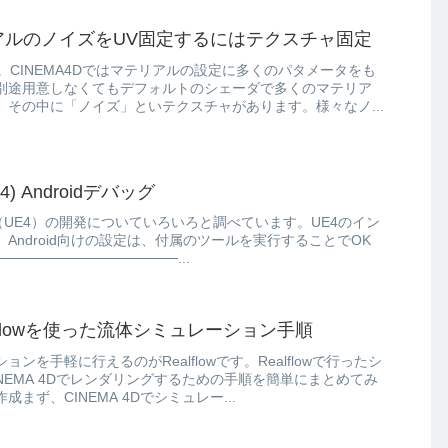
テリアルのノイズをUV固定するにはテクスチャ固定
す。CINEMA4Dではマテリアルの設定に多くのパタメータをも
別途用意しなくてもデフォルトのシェーダで多くのマテリア
その中に「ノイズ」といテクスチャがあります。様々なノ...
UE4) Androidデバッグ
ine4（UE4）の開発についていろいろと調べています。UE4のイン
Android向けの設定は、付属のツールを実行することでOK
────────────────...
ealflowを使った流体シミュレーション手順
ンを手軽に行えるのがRealflowです。Realflowで行ったシ
NEMA 4Dでレンダリングするための手順を簡単にまとめてみ
まず、CINEMA 4Dでシミュレー...