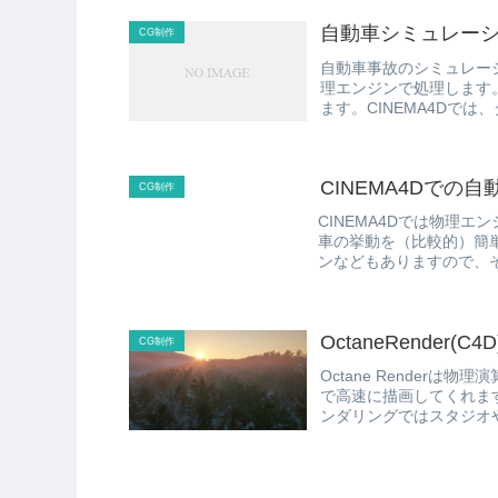
自動車シミュレーシ
CG制作
自動車事故のシミュレー
理エンジンで処理します
ます。CINEMA4Dで
わけで...
CINEMA4Dでの
CG制作
CINEMA4Dでは物理
車の挙動を（比較的）簡
ンなどもありますので、
以前も...
OctaneRender(
CG制作
Octane Render
で高速に描画してくれま
ンダリングではスタジオや