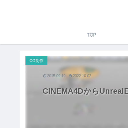
TOP
CG制作
2015.09.19
2022.10.02
CINEMA4DからUnrea