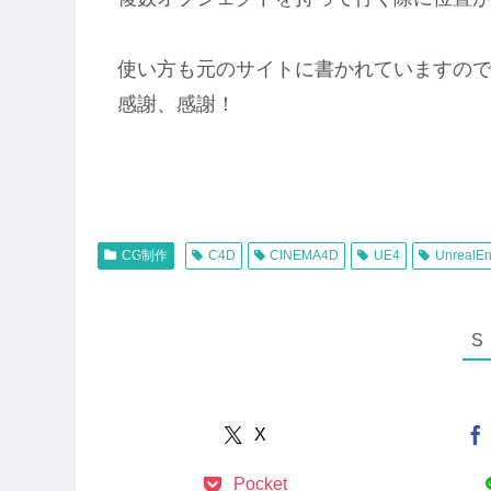
使い方も元のサイトに書かれていますの
感謝、感謝！
CG制作
C4D
CINEMA4D
UE4
UnrealEn
X
Pocket