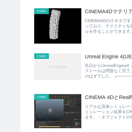
CINEMA4Dマ
CG制作
CINEMA4Dの小ネタで
っており、テクスチャを
ルを作ることができます。
Unreal Engine 4(
CG制作
先日からUnrealEng
ストールは問題なく完了。
のはずでした。┌───────
CINEMA 4DとR
CG制作
リアルな流体シミュレーショ
ミュレーション結果をCI
ます。・オブジェクトの作成