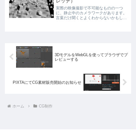
レッチ）
実際の映像撮影で不可能なものの一つ
に、静止中のカメラワークがあります。
言葉だけ聞くとよくわからないかもしれ
ませんね。映画マトリックスの中で、主
人公が弾丸を避ける際に、弾丸の動きが
見える程の超スローの中をカメラが主人
公を中心に位置を変えていく...
3DモデルをWebGLを使ってブラウザでプ
レビューする
PIXTAにてCG素材販売開始のお知らせ
ホーム
CG制作