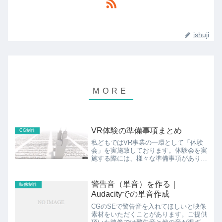
ishuji
VR体験の準備事項まとめ
CG制作
私どもではVR事業の一環として「体験
会」を実施致しております。体験会を実
施する際には、様々な準備事項がありま
すが、これまでの運営で気がついた点に
ついて簡単にまとめてみたいと思いま
す。・準備について基本的には、専用端
警告音（単音）を作る｜
映像制作
末での実施が良いと思います...
Audacityでの単音作成
CGのSEで警告音を入れてほしいと映像
素材をいただくことがあります。ご提供