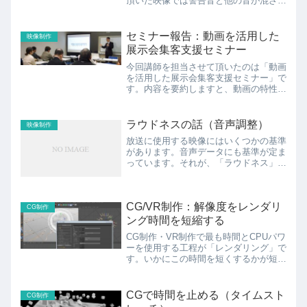
頂いた映像では警告音と他の音が混ざっ
ているのでそのまま使えない事があると
思います。そこで、簡単に作ってみたい
と思います。使うのは、Audacityです。
セミナー報告：動画を活用した
映像制作
まず、音の解析...
展示会集客支援セミナー
今回講師を担当させて頂いたのは「動画
を活用した展示会集客支援セミナー」で
す。内容を要約しますと、動画の特性と
メリット・デメリットを知り、有効に活
用できる企画・構成の組み立てと展示会
での集客に繋がるキャッチの設定につい
ラウドネスの話（音声調整）
映像制作
て学んで頂く、というもの...
放送に使用する映像にはいくつかの基準
があります。音声データにも基準が定ま
っています。それが、「ラウドネス」と
呼ばれるもので、日本では「ARIB TR-
B32」が使用されています。アナログの
時代は放送する時点でリミッターなるも
CG/VR制作：解像度をレンダリ
のが入っていたら...
CG制作
ング時間を短縮する
CG制作・VR制作で最も時間とCPUパワ
ーを使用する工程が「レンダリング」で
す。いかにこの時間を短くするかが短期
納品のポイントになります。現在
（2016年）使用されている最も一般的
な解像度は「フルハイビジョン」と呼ば
CGで時間を止める（タイムスト
CG制作
れるもので、1920×1...